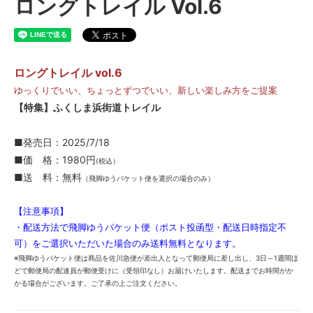
ロングトレイル Vol.6
ロングトレイル vol.6
ゆっくりでいい、ちょっとずつでいい、新しい楽しみ方をご提案
【特集】ふくしま浜街道トレイル
■発売日：2025/7/18
■価 格：1980円
(税込）
■送 料：無料
（飛脚ゆうパケット便を選択の場合のみ）
【注意事項】
・配送方法で飛脚ゆうパケット便（ポスト投函型・配送日時指定不
可）をご選択いただいた場合のみ送料無料となります。
※飛脚ゆうパケット便は商品を佐川急便が差出人となって郵便局に差し出し、3日～1週間ほ
どで郵便局の配達員が郵便受けに（受領印なし）お届けいたします。配送までお時間がか
かる場合がございます。ご了承の上ご注文ください。