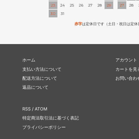
23
24
25
26
27
28
29
27
28
30
31
赤字
は定休日です（土日・祝日は定休
ホーム
アカウント
支払い方法について
カートを見
配送方法について
お問い合わ
返品について
RSS
/
ATOM
特定商法取引法に基づく表記
プライバシーポリシー